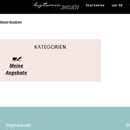
Startseite
um 0€
Home
/
Academy
Kategorien
❤️‍🩹
Meine
Angebote
Impressum
D