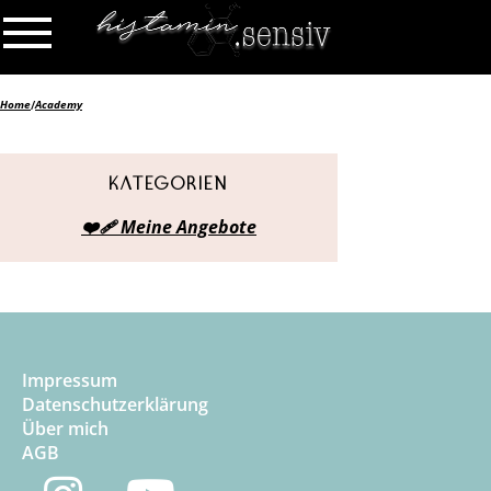
Home
/
Academy
Kategorien
❤️‍🩹 Meine Angebote
Impressum
Datenschutzerklärung
Über mich
AGB