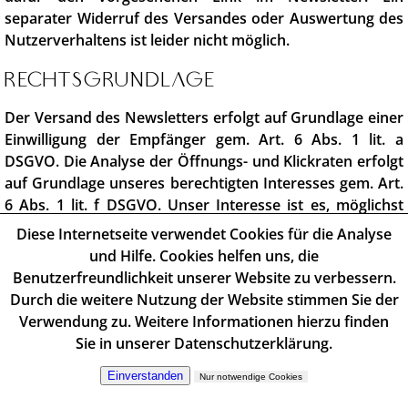
separater Widerruf des Versandes oder Auswertung des
Nutzerverhaltens ist leider nicht möglich.
Rechtsgrundlage
Der Versand des Newsletters erfolgt auf Grundlage einer
Einwilligung der Empfänger gem. Art. 6 Abs. 1 lit. a
DSGVO. Die Analyse der Öffnungs- und Klickraten erfolgt
auf Grundlage unseres berechtigten Interesses gem. Art.
6 Abs. 1 lit. f DSGVO. Unser Interesse ist es, möglichst
passende Angebote für unsere Nutzer zu erstellen und
Diese Internetseite verwendet Cookies für die Analyse
dies durch die Analyse des Nutzerverhaltens zu
und Hilfe. Cookies helfen uns, die
erreichen sowie fortlaufend zu optimieren.
Benutzerfreundlichkeit unserer Website zu verbessern.
Durch die weitere Nutzung der Website stimmen Sie der
Verwendung zu. Weitere Informationen hierzu finden
IM FOLGENDEN MÖCHTE ICH DIR
Sie in unserer Datenschutzerklärung.
ERLÄUTERN, WIE ICH DEINE DATEN
Einverstanden
VERARBEITE.
Nur notwendige Cookies