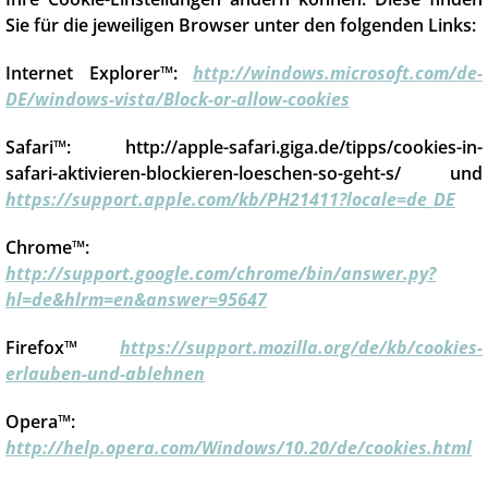
Sie für die jeweiligen Browser unter den folgenden Links:
Internet Explorer™:
http://windows.microsoft.com/de-
DE/windows-vista/Block-or-allow-cookies
Safari™: http://apple-safari.giga.de/tipps/cookies-in-
safari-aktivieren-blockieren-loeschen-so-geht-s/ und
https://support.apple.com/kb/PH21411?locale=de_DE
Chrome™:
http://support.google.com/chrome/bin/answer.py?
hl=de&hlrm=en&answer=95647
Firefox™
https://support.mozilla.org/de/kb/cookies-
erlauben-und-ablehnen
Opera™:
http://help.opera.com/Windows/10.20/de/cookies.html